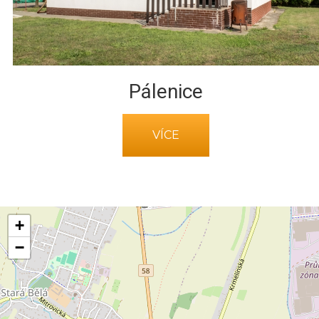
Pálenice
VÍCE
+
−