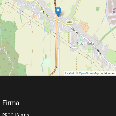
Leaflet
| ©
OpenStreetMap
contributors
Firma
PROCUS, s.r.o.