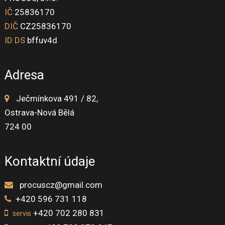
IČ
25836170
DIČ
CZ25836170
ID DS
bffuv4d
Adresa
Ječmínkova 491 / 82,
Ostrava-Nová Bělá
724 00
Kontaktní údaje
procuscz@gmail.com
+420 596 731 118
+420 702 280 831
servis